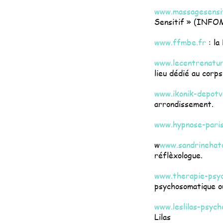
www.massagesensit
Sensitif » (INF
www.ffmbe.fr
: la
www.lecentrenatu
lieu dédié au corps
www.ikonik-depot
arrondissement.
www.hypnose-pari
w
www.sandrinehat
réflèxologue.
www.therapie-psy
psychosomatique o
www.leslilas-psych
Lilas