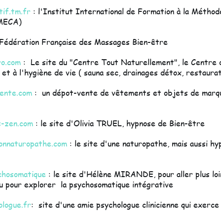
if.tm.fr
: l'Institut International de Formation à la Méth
OMECA)
 Fédération Française des Massages Bien-être
ro.com
: Le site du "Centre Tout Naturellement", le Centre 
 et à l'hygiène de vie ( sauna sec, drainages détox, restaurat
vente.com
: un dépot-vente de vêtements et objets de marq
s-zen.com
: le site d'Olivia TRUEL, hypnose de Bien-être
onnaturopathe.com
: le site d'une naturopathe, mais aussi h
chosomatique
: le site d'Hélène MIRANDE, pour aller plus lo
u pour explorer la psychosomatique intégrative
ologue.fr
: site d'une amie psychologue clinicienne qui exerce 